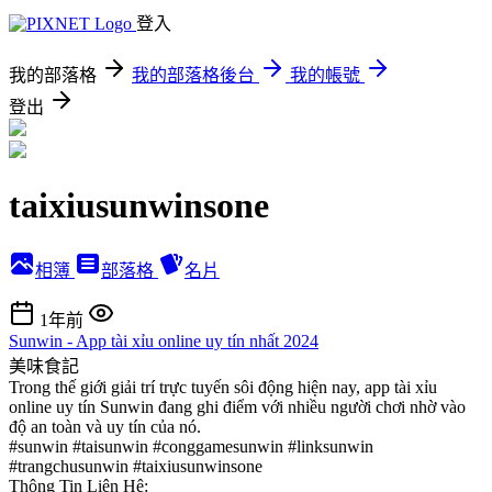
登入
我的部落格
我的部落格後台
我的帳號
登出
taixiusunwinsone
相簿
部落格
名片
1年前
Sunwin - App tài xỉu online uy tín nhất 2024
美味食記
Trong thế giới giải trí trực tuyến sôi động hiện nay, app tài xỉu
online uy tín Sunwin đang ghi điểm với nhiều người chơi nhờ vào
độ an toàn và uy tín của nó.
#sunwin #taisunwin #conggamesunwin #linksunwin
#trangchusunwin #taixiusunwinsone
Thông Tin Liên Hệ: