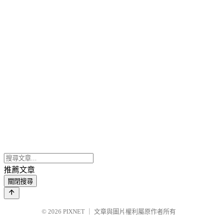
推薦文章
關閉搜尋
© 2026
PIXNET
｜
文章與圖片權利屬原作者所有